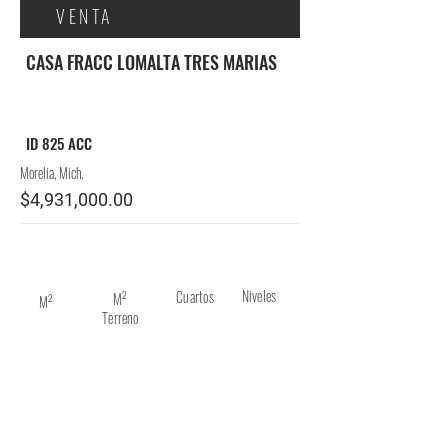
VENTA
CASA FRACC LOMALTA TRES MARIAS
ID 825 ACC
Morelia, Mich.
$4,931,000.00
Niveles
Cuartos
M²
M²
Terreno
200
2
214
4