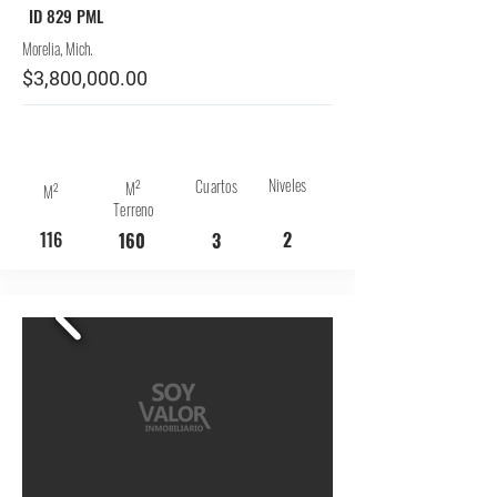
ID 829 PML
Morelia, Mich.
$3,800,000.00
Niveles
Cuartos
M²
M²
Terreno
116
2
160
3