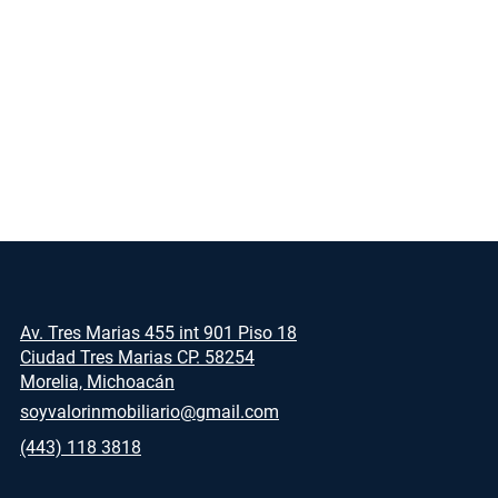
Av. Tres Marias 455 int 901 Piso 18
Ciudad Tres Marias CP. 58254
Morelia, Michoacán
soyvalorinmobiliario@gmail.com
(443) 118 3818