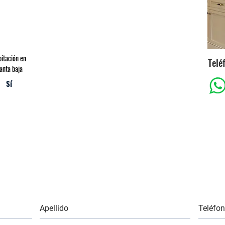
itación en
Telé
anta baja
Sí