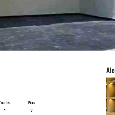
Ale
Cuartos
Pisos
4
3