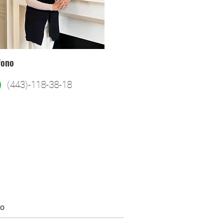
fono
(443)-118-38-18