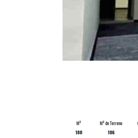
M²
M² de Terreno
180
106