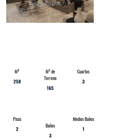
M²
M² de
Cuartos
Terreno
258
3
165
Pisos
Medios Baños
Baños
2
1
3