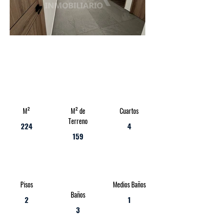
M²
M² de
Cuartos
Terreno
224
4
159
Pisos
Medios Baños
Baños
2
1
3