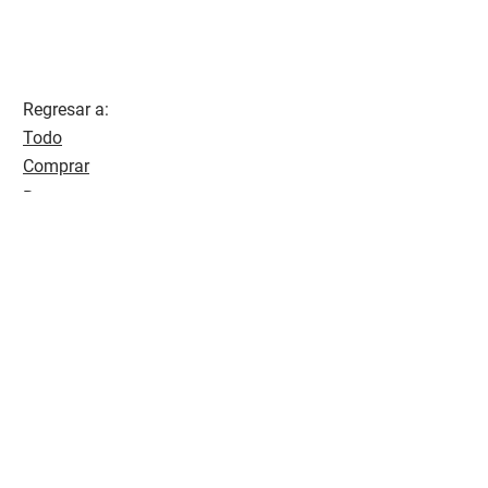
Regresar a:
Todo
Comprar
Rentar
Av. Tres Marias 455 int 901 Piso 18
Ciudad Tres Marias CP. 58254
Morelia, Michoacán
soyvalorinmobiliario@gmail.com
(443) 118 3818
Inicio
Propiedades
Noticias