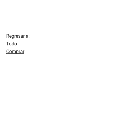
Regresar a:
Todo
Comprar
Rentar
Av. Tres Marias 455 int 901 Piso 18
Ciudad Tres Marias CP. 58254
Morelia, Michoacán
soyvalorinmobiliario@gmail.com
(443) 118 3818
Inicio
Propiedades