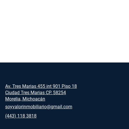
Av. Tres Marias 455 int 901 Piso 18
Ciudad Tres Marias CP. 58254
Morelia, Michoacán
soyvalorinmobiliario@gmail.com
(443) 118 3818