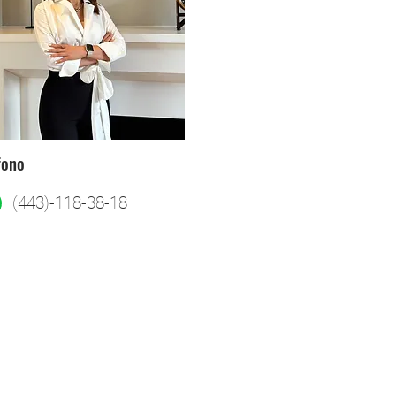
fono
(443)-118-38-18