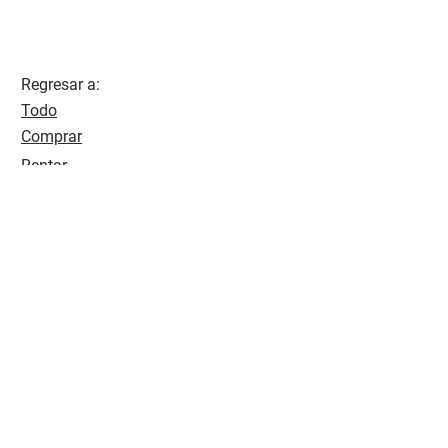
Regresar a:
Todo
Comprar
Rentar
Av. Tres Marias 455 int 901 Piso 18
Ciudad Tres Marias CP. 58254
Morelia, Michoacán
soyvalorinmobiliario@gmail.com
(443) 118 3818
Inicio
Propiedades
Noticias