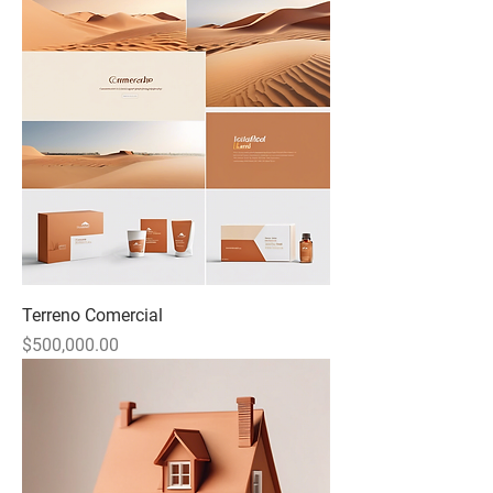
Terreno Comercial
Precio
$500,000.00